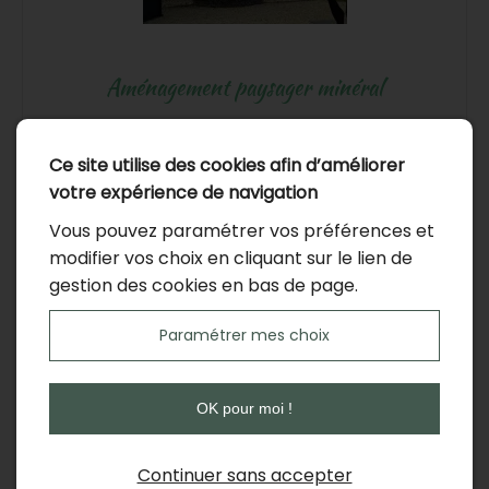
Aménagement paysager minéral
Ce site utilise des cookies afin d’améliorer
Accéder à la galerie
votre expérience de navigation
Vous pouvez paramétrer vos préférences et
modifier vos choix en cliquant sur le lien de
gestion des cookies en bas de page.
Paramétrer mes choix
Création paysagère
OK pour moi !
Continuer sans accepter
Accéder à la galerie