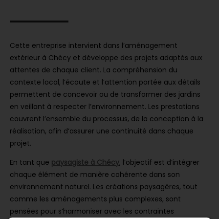
Cette entreprise intervient dans l’aménagement
extérieur à Chécy et développe des projets adaptés aux
attentes de chaque client. La compréhension du
contexte local, l’écoute et l’attention portée aux détails
permettent de concevoir ou de transformer des jardins
en veillant à respecter l’environnement. Les prestations
couvrent l’ensemble du processus, de la conception à la
réalisation, afin d’assurer une continuité dans chaque
projet.
En tant que
paysagiste à Chécy
, l’objectif est d’intégrer
chaque élément de manière cohérente dans son
environnement naturel. Les créations paysagères, tout
comme les aménagements plus complexes, sont
pensées pour s’harmoniser avec les contraintes