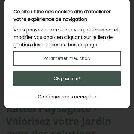
techniques et esthétiques du terrain. Les approches
privilégiées encouragent également la biodiversité et
Ce site utilise des cookies afin d’améliorer
l’utilisation judicieuse de l’espace, afin d’obtenir un
votre expérience de navigation
résultat adapté et durable.
Vous pouvez paramétrer vos préférences et
modifier vos choix en cliquant sur le lien de
En choisissant Rattel Paysagiste, vous bénéficiez d’un
gestion des cookies en bas de page.
accompagnement personnalisé où la satisfaction du
client reste une priorité. Chaque projet fait l’objet d’une
Paramétrer mes choix
méthode ajustée et d’une sélection de matériaux
appropriés, garantissant ainsi un aménagement en
accord avec les souhaits exprimés et le cadre existant.
OK pour moi !
Continuer sans accepter
Rattel Paysagiste -
Valorisez votre jardin
avec des solutions